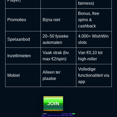
Player)
fairness)
Bonus, free
Promoties
Bijna niet
spins &
cashback
20–50 fysieke
4.000+ WishWin
Spelaanbod
automaten
slots
Vaak strak (bv.
Van €0,10 tot
Inzetlimieten
max €2/spin)
high-roller
Volledige
Alleen ter
Mobiel
functionaliteit via
plaatse
app
JOIN