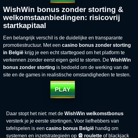
WishWin bonus zonder storting &
welkomstaanbiedingen: risicovrij
startkapitaal
Een belangrijk verschil is de duidelijke en transparante
promotiestructuur. Met een
casino bonus zonder storting
in België
krijg je een echt starttegoed om het platform te
verkennen zonder eerst eigen geld te storten. De
WishWin
bonus zonder storting
is bedoeld om de werking van de
site en de games in realistische omstandigheden te testen.
PLAY
Daar stopt het niet: met de
WishWin welkomstbonus
versterk je je eerste stortingen. Voor liefhebbers van
tafelspelen is een
casino bonus België
handig om
systemen en inzetstrategieën op
🎡 roulette
of blackjack