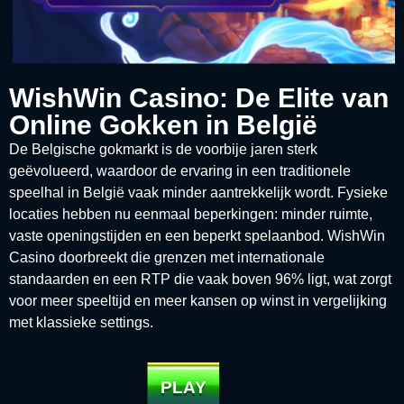
WishWin Casino: De Elite van
Online Gokken in België
De Belgische gokmarkt is de voorbije jaren sterk
geëvolueerd, waardoor de ervaring in een traditionele
speelhal in België vaak minder aantrekkelijk wordt. Fysieke
locaties hebben nu eenmaal beperkingen: minder ruimte,
vaste openingstijden en een beperkt spelaanbod. WishWin
Casino doorbreekt die grenzen met internationale
standaarden en een RTP die vaak boven 96% ligt, wat zorgt
voor meer speeltijd en meer kansen op winst in vergelijking
met klassieke settings.
PLAY