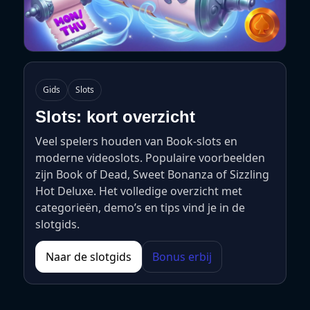
Gids
Slots
Slots: kort overzicht
Veel spelers houden van Book-slots en
moderne videoslots. Populaire voorbeelden
zijn Book of Dead, Sweet Bonanza of Sizzling
Hot Deluxe. Het volledige overzicht met
categorieën, demo’s en tips vind je in de
slotgids.
Naar de slotgids
Bonus erbij