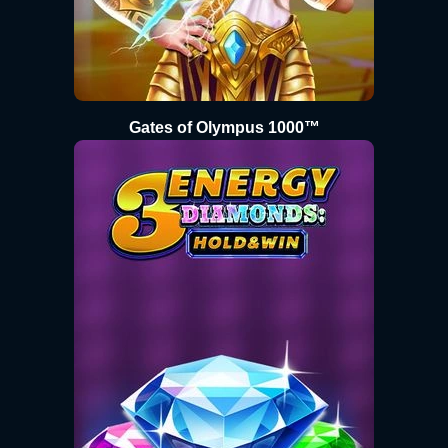
Gates of Olympus 1000™