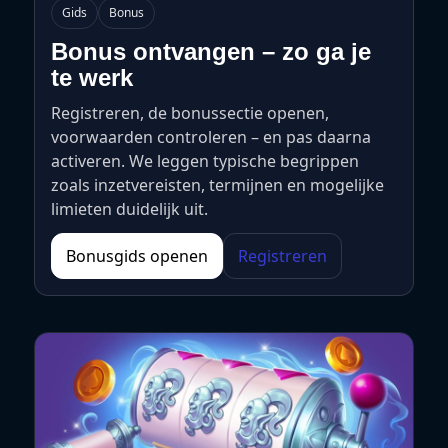
Gids
Bonus
Bonus ontvangen – zo ga je
te werk
Registreren, de bonussectie openen,
voorwaarden controleren – en pas daarna
activeren. We leggen typische begrippen
zoals inzetvereisten, termijnen en mogelijke
limieten duidelijk uit.
Bonusgids openen
Registreren