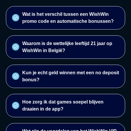
Wat is het verschil tussen een WishWin
promo code en automatische bonussen?
Een promo code is vaak gekoppeld aan
Waarom is de wettelijke leeftijd 21 jaar op
exclusieve acties of partners.
WishWin in België?
Standaardbonussen activeer je met één klik,
terwijl een code extra voordelen kan geven zoals
hogere cashback of free spins bij nieuwe
Volgens de regels van de
Kansspelcommissie
Kun je echt geld winnen met een no deposit
releases.
is de wettelijke leeftijd voor casino in België 21
bonus?
jaar. WishWin past dit toe via identiteitsverificatie
bij registratie om verantwoord en legaal spelen
te ondersteunen.
Volgens de tekst is de
no deposit bonus
echt
Hoe zorg ik dat games soepel blijven
speelgeld/tegoed. Na het behalen van de
draaien in de app?
wagering-voorwaarden kunnen winsten worden
omgezet naar opneembaar saldo.
De app past zich aan je bandbreedte aan. Voor