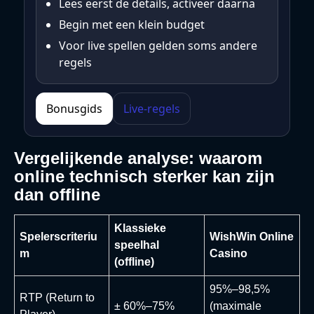
Lees eerst de details, activeer daarna
Begin met een klein budget
Voor live spellen gelden soms andere
regels
Bonusgids
Live-regels
Vergelijkende analyse: waarom
online technisch sterker kan zijn
dan offline
Klassieke
Spelerscriteriu
WishWin Online
speelhal
m
Casino
(offline)
95%–98,5%
RTP (Return to
± 60%–75%
(maximale